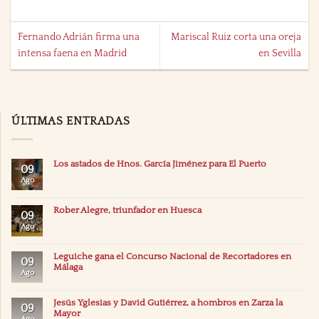
Fernando Adrián firma una
Mariscal Ruiz corta una oreja
intensa faena en Madrid
en Sevilla
ÚLTIMAS ENTRADAS
Los astados de Hnos. García Jiménez para El Puerto
09
Ago
Rober Alegre, triunfador en Huesca
09
Ago
Leguiche gana el Concurso Nacional de Recortadores en
09
Málaga
Ago
Jesús Yglesias y David Gutiérrez, a hombros en Zarza la
09
Mayor
Ago