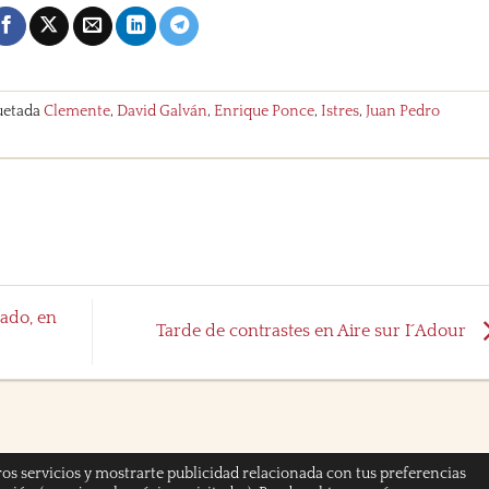
uetada
Clemente
,
David Galván
,
Enrique Ponce
,
Istres
,
Juan Pedro
nado, en
Tarde de contrastes en Aire sur I´Adour
ros servicios y mostrarte publicidad relacionada con tus preferencias