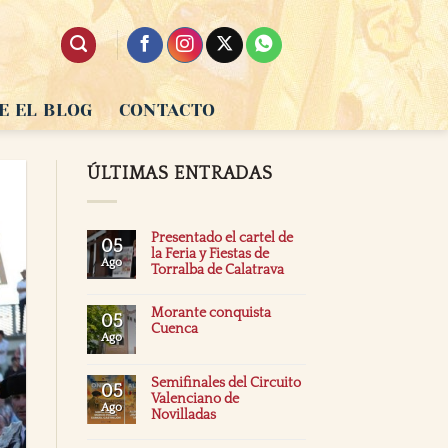
E EL BLOG
CONTACTO
ÚLTIMAS ENTRADAS
Presentado el cartel de
05
la Feria y Fiestas de
Ago
Torralba de Calatrava
Morante conquista
05
Cuenca
Ago
Semifinales del Circuito
05
Valenciano de
Ago
Novilladas