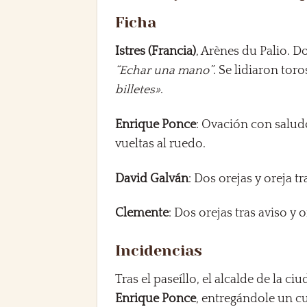
Ficha
Istres (Francia)
, Arènes du Palio. D
“Echar una mano”
. Se lidiaron tor
billetes»
.
Enrique Ponce
: Ovación con salud
vueltas al ruedo.
David Galván
: Dos orejas y oreja tr
Clemente
: Dos orejas tras aviso y o
Incidencias
Tras el paseíllo, el alcalde de la c
Enrique Ponce
, entregándole un c