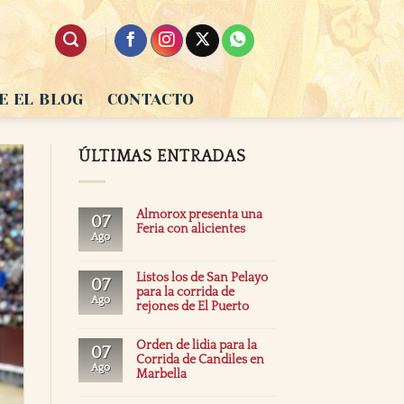
E EL BLOG
CONTACTO
ÚLTIMAS ENTRADAS
Almorox presenta una
07
Feria con alicientes
Ago
Listos los de San Pelayo
07
para la corrida de
Ago
rejones de El Puerto
Orden de lidia para la
07
Corrida de Candiles en
Ago
Marbella