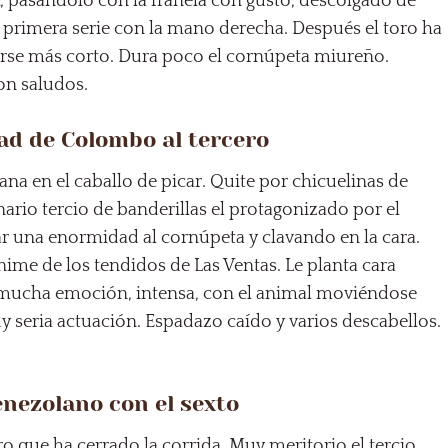
a
, pasándolo con la franela con gusto, descolgado de
 primera serie con la mano derecha. Después el toro ha
rse más corto. Dura poco el cornúpeta miureño.
on saludos.
ad de Colombo al tercero
lana en el caballo de picar. Quite por chicuelinas de
nario tercio de banderillas el protagonizado por el
ar una enormidad al cornúpeta y clavando en la cara.
e de los tendidos de Las Ventas. Le planta cara
e mucha emoción, intensa, con el animal moviéndose
Muy seria actuación. Espadazo caído y varios descabellos.
venezolano con el sexto
ro que ha cerrado la corrida. Muy meritorio el tercio