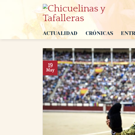
Saltar
al
contenido
ACTUALIDAD
CRÓNICAS
ENTR
19
May