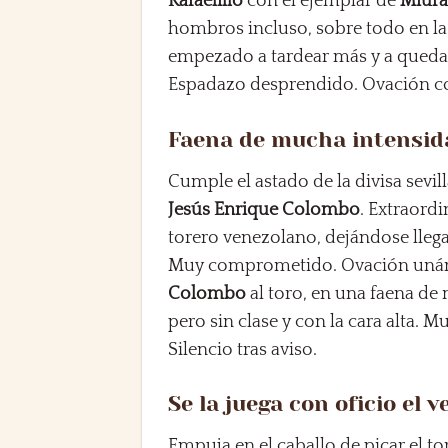
Rafaelillo
con el ejemplar de
Miur
hombros incluso, sobre todo en la
empezado a tardear más y a queda
Espadazo desprendido. Ovación c
Faena de mucha intensid
Cumple el astado de la divisa sevil
Jesús Enrique Colombo
. Extraordi
torero venezolano, dejándose lleg
Muy comprometido. Ovación unánim
Colombo
al toro, en una faena d
pero sin clase y con la cara alta. 
Silencio tras aviso.
Se la juega con oficio el 
Empuja en el caballo de picar el to