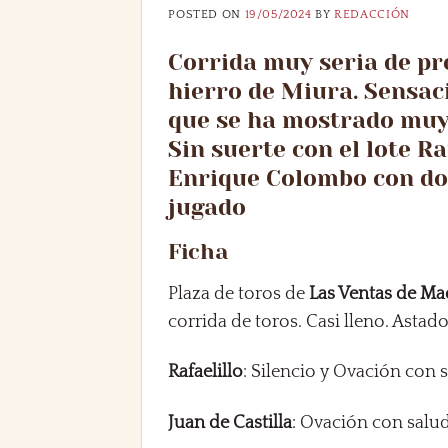
POSTED ON
19/05/2024
BY
REDACCIÓN
Corrida muy seria de pr
hierro de Miura. Sensaci
que se ha mostrado muy
Sin suerte con el lote R
Enrique Colombo con dos
jugado
Ficha
Plaza de toros de
Las Ventas de Ma
corrida de toros. Casi lleno. Astad
Rafaelillo
: Silencio y Ovación con 
Juan de Castilla
: Ovación con salud