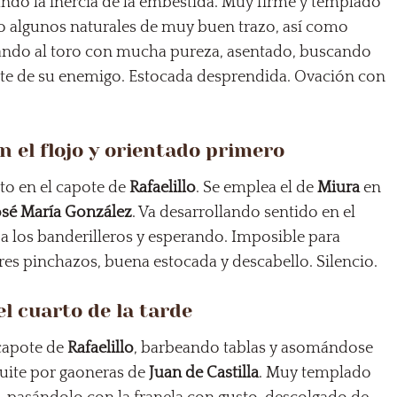
ando la inercia de la embestida. Muy firme y templado
do algunos naturales de muy buen trazo, así como
ando al toro con mucha pureza, asentado, buscando
nte de su enemigo. Estocada desprendida. Ovación con
n el flojo y orientado primero
to en el capote de
Rafaelillo
. Se emplea el de
Miura
en
osé María González
. Va desarrollando sentido en el
a los banderilleros y esperando. Imposible para
Tres pinchazos, buena estocada y descabello. Silencio.
l cuarto de la tarde
 capote de
Rafaelillo
, barbeando tablas y asomándose
 quite por gaoneras de
Juan de Castilla
. Muy templado