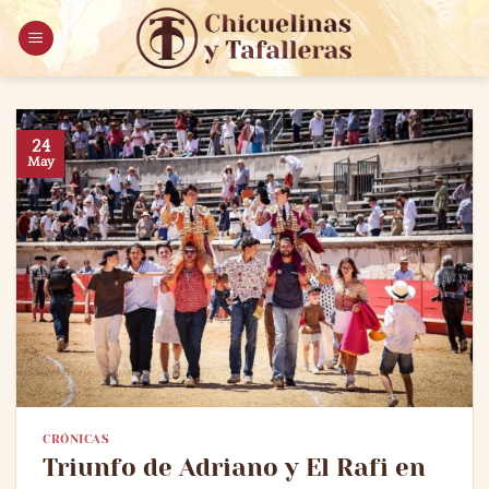
Saltar
al
contenido
24
May
CRÓNICAS
Triunfo de Adriano y El Rafi en