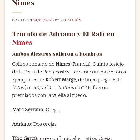
Nimes
POSTED ON
24/05/2026
BY
REDACCIÓN
Triunfo de Adriano y El Rafi en
Nimes
Ambos diestros salieron a hombros
Coliseo romano de
Nimes
(Francia). Quinto festejo
de la Feria de Pentecostés. Tercera corrida de toros.
Ejemplares de
Robert Margé
, de buen juego. El 1º,
‘Titus’
, nº 62, y el 5º,
‘Antonin’
, nº 48, fueron
premiados con la vuelta al ruedo.
Marc Serrano
: Oreja.
Adriano
: Dos orejas.
Tibo García
, que confirmó alternativa: Oreja.