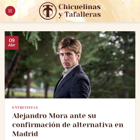
Saltar
al
contenido
09
Abr
ENTREVISTAS
Alejandro Mora ante su
confirmación de alternativa en
Madrid