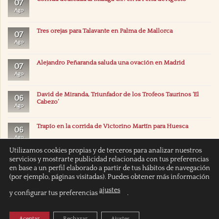
07
Ago
Tres orejas para Talavante en Palma de Mallorca
07
Ago
Alejandro Peñaranda saluda una ovación en Madrid
07
Ago
David de Miranda, Triunfador de los Trofeos Taurinos ‘El
06
Cabezo’
Ago
Trapío en la corrida de Victorino Martín para Huesca
06
Ago
Utilizamos cookies propias y de terceros para analizar nuestros
servicios y mostrarte publicidad relacionada con tus preferencias
en base a un perfil elaborado a partir de tus hábitos de navegación
(por ejemplo, páginas visitadas). Puedes obtener más información
ajustes
y configurar tus preferencias
.
INICIO
POLÍTICA DE COOKIES
POLITICA DE PRIVACIDAD
AVISO LEGAL
Aceptar
Rechazar
Ajustes