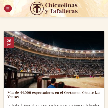
Saltar
al
contenido
26
Jul
Más de 44.000 espectadores en el Certamen ‘Cénate Las
Ventas’
Se trata de una cifra récord en las cinco ediciones celebradas