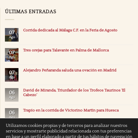
ÚLTIMAS ENTRADAS
Corrida dedicada al Málaga C.F. en la Feria de Agosto
07
Ago
Tres orejas para Talavante en Palma de Mallorca
07
Ago
Alejandro Peñaranda saluda una ovación en Madrid
07
Ago
David de Miranda, Triunfador de los Trofeos Taurinos ‘El
06
Cabezo’
Ago
Trapío en la corrida de Victorino Martín para Huesca
06
Ago
Utilizamos cookies propias y de terceros para analizar nuestros
servicios y mostrarte publicidad relacionada con tus preferencias
en base a un perfil elaborado a partir de tus hábitos de navegación