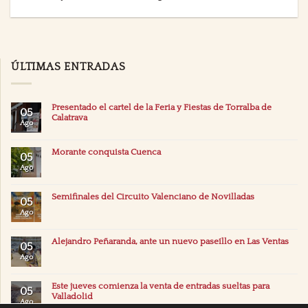
ÚLTIMAS ENTRADAS
Presentado el cartel de la Feria y Fiestas de Torralba de
05
Calatrava
Ago
Morante conquista Cuenca
05
Ago
Semifinales del Circuito Valenciano de Novilladas
05
Ago
Alejandro Peñaranda, ante un nuevo paseíllo en Las Ventas
05
Ago
Este jueves comienza la venta de entradas sueltas para
05
Valladolid
Ago