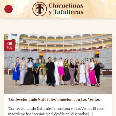
Saltar
al
contenido
06
May
‘Confeccionando Naturales’ emociona en Las Ventas
‘Confeccionando Naturales’ emociona en Las Ventas El coso
madrileño fue escenario del desfile del diseñador [...]