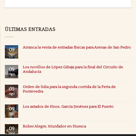
ÚLTIMAS ENTRADAS
Arranca la venta de entradas físicas para Arenas de San Pedro
09
Ago
Los novillos de López Gibaja para la final del Circuito de
09
Andalucía
Ago
Orden de lidia para la segunda corrida de la Feria de
09
Pontevedra
Ago
Los astados de Hnos. García Jiménez para El Puerto
09
Ago
Rober Alegre, triunfador en Huesca
09
Ago