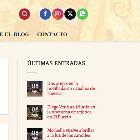
E EL BLOG
CONTACTO
ÚLTIMAS ENTRADAS
Dos orejas en la
08
novillada sin caballos de
Ago
Huesca
Diego Ventura triunfa en
08
la nocturna de rejones
Ago
en El Puerto
Marbella vuelve a brillar
08
a la luz de los candiles
Ago