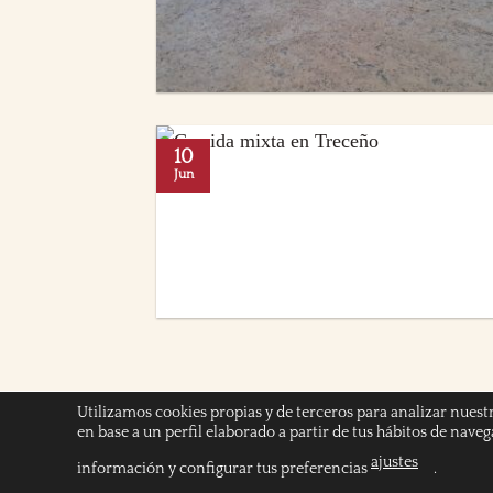
10
Jun
Utilizamos cookies propias y de terceros para analizar nuest
en base a un perfil elaborado a partir de tus hábitos de nave
INICIO
POLÍTICA DE COOKIES
POLITICA DE
ajustes
información y configurar tus preferencias
.
Copyright 2026 ©
Chicuelinas y Tafalleras