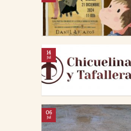
14
Jul
06
Jul