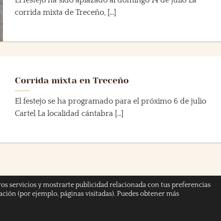
El festejo ha sido aplazado al domingo 14 de julio La
corrida mixta de Treceño, [...]
Corrida mixta en Treceño
El festejo se ha programado para el próximo 6 de julio
Cartel La localidad cántabra [...]
ros servicios y mostrarte publicidad relacionada con tus preferencias
gación (por ejemplo, páginas visitadas). Puedes obtener más
 PRIVACIDAD
AVISO LEGAL