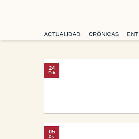
Saltar
al
contenido
ACTUALIDAD
CRÓNICAS
ENT
24
Feb
05
Dic