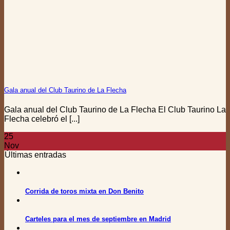
Gala anual del Club Taurino de La Flecha
Gala anual del Club Taurino de La Flecha El Club Taurino La
Flecha celebró el [...]
25
Nov
Últimas entradas
Corrida de toros mixta en Don Benito
Carteles para el mes de septiembre en Madrid