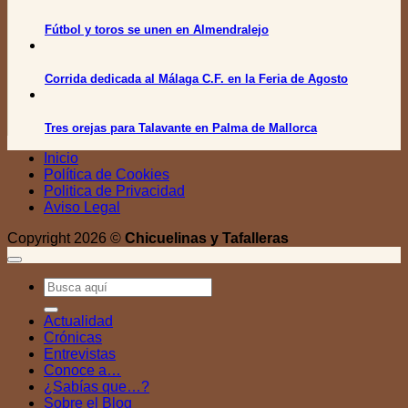
Fútbol y toros se unen en Almendralejo
Corrida dedicada al Málaga C.F. en la Feria de Agosto
Tres orejas para Talavante en Palma de Mallorca
Inicio
Política de Cookies
Politica de Privacidad
Aviso Legal
Copyright 2026 ©
Chicuelinas y Tafalleras
Actualidad
Crónicas
Entrevistas
Conoce a…
¿Sabías que…?
Sobre el Blog