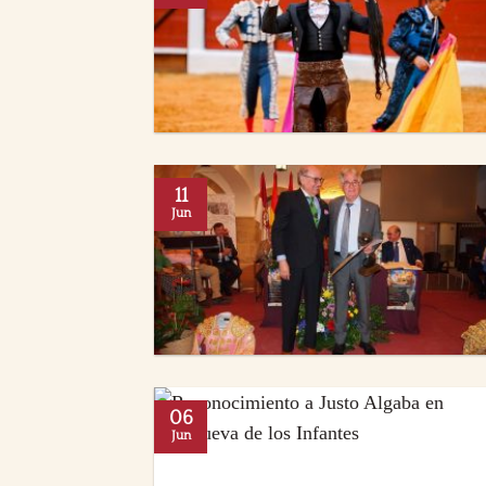
11
Jun
06
Jun