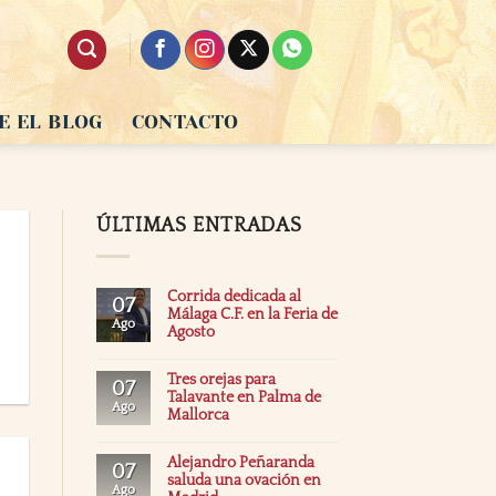
E EL BLOG
CONTACTO
ÚLTIMAS ENTRADAS
Corrida dedicada al
07
Málaga C.F. en la Feria de
Ago
Agosto
Tres orejas para
07
Talavante en Palma de
Ago
Mallorca
Alejandro Peñaranda
07
saluda una ovación en
Ago