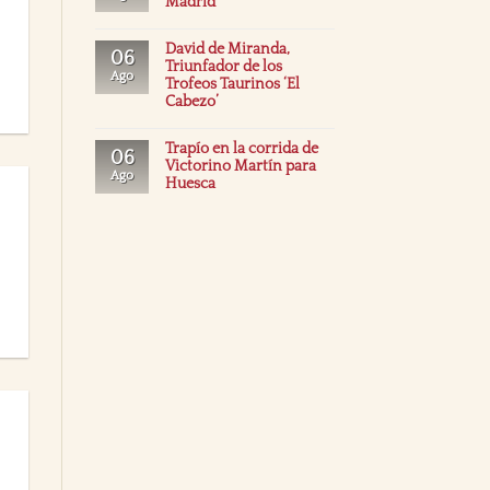
Madrid
David de Miranda,
06
Triunfador de los
Ago
Trofeos Taurinos ‘El
Cabezo’
Trapío en la corrida de
06
Victorino Martín para
Ago
Huesca