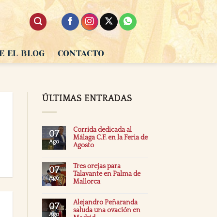
E EL BLOG
CONTACTO
ÚLTIMAS ENTRADAS
Corrida dedicada al
07
Málaga C.F. en la Feria de
Ago
Agosto
Tres orejas para
07
Talavante en Palma de
Ago
Mallorca
Alejandro Peñaranda
07
saluda una ovación en
Ago