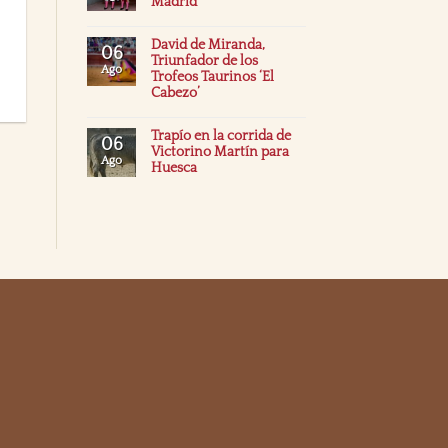
Madrid
David de Miranda,
06
Triunfador de los
Ago
Trofeos Taurinos ‘El
Cabezo’
Trapío en la corrida de
06
Victorino Martín para
Ago
Huesca