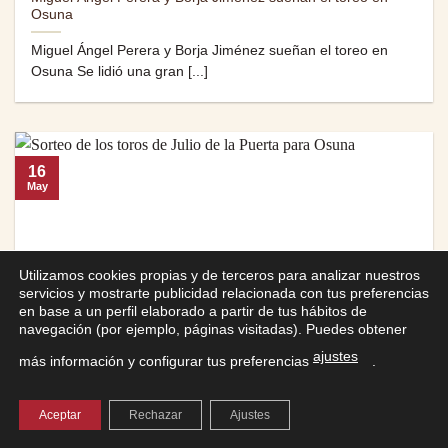
Osuna
Miguel Ángel Perera y Borja Jiménez sueñan el toreo en
Osuna Se lidió una gran [...]
16
May
Utilizamos cookies propias y de terceros para analizar nuestros
servicios y mostrarte publicidad relacionada con tus preferencias
en base a un perfil elaborado a partir de tus hábitos de
navegación (por ejemplo, páginas visitadas). Puedes obtener
ajustes
más información y configurar tus preferencias
.
Sorteo de los toros de Julio de la Puerta para Osuna
Aceptar
Rechazar
Ajustes
Sorteo de los toros de Julio de la Puerta para Osuna Los
animales serán lidiados [...]