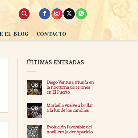
E EL BLOG
CONTACTO
ÚLTIMAS ENTRADAS
Diego Ventura triunfa en
08
la nocturna de rejones
Ago
en El Puerto
Marbella vuelve a brillar
08
a la luz de los candiles
Ago
Evolución favorable del
07
novillero Javier Aparicio
Ago