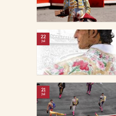
22
Jul
21
Jul