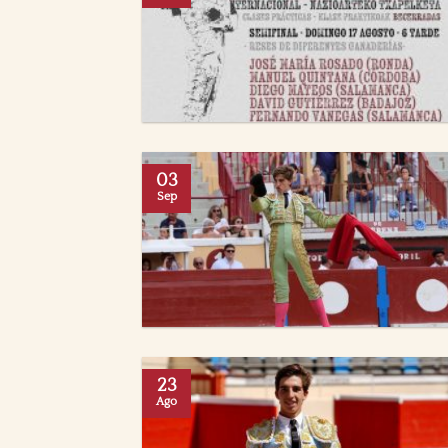
03
Sep
23
Ago