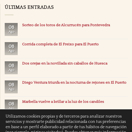
ÚLTIMAS ENTRADAS
Sorteo de los toros de Alcurrucén para Pontevedra
08
Ago
Corrida completa de El Freixo para El Puerto
08
Ago
Dos orejas en la novillada sin caballos de Huesca
08
Ago
Diego Ventura triunfa en la nocturna de rejones en El Puerto
08
Ago
Marbella vuelve a brillar a la luz de los candiles
08
Ago
Utilizamos cookies propias y de terceros para analizar nuestros
servicios y mostrarte publicidad relacionada con tus preferencias
en base a un perfil elaborado a partir de tus hábitos de navegación