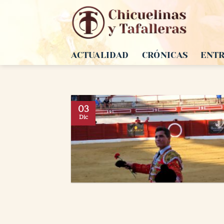
Saltar
al
contenido
ACTUALIDAD
CRÓNICAS
ENTR
03
Dic