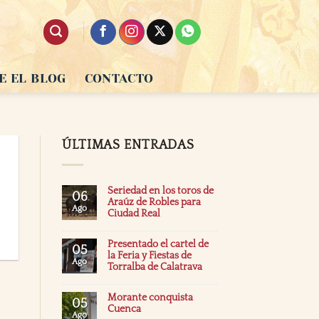
E EL BLOG
CONTACTO
ÚLTIMAS ENTRADAS
Seriedad en los toros de
06
Araúz de Robles para
Ago
Ciudad Real
Presentado el cartel de
05
la Feria y Fiestas de
Ago
Torralba de Calatrava
Morante conquista
05
Cuenca
Ago