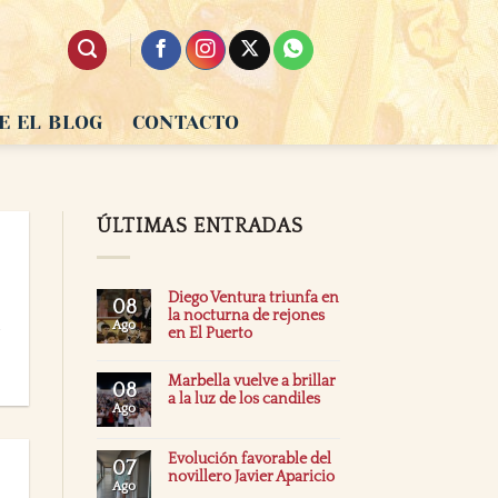
E EL BLOG
CONTACTO
ÚLTIMAS ENTRADAS
Diego Ventura triunfa en
08
la nocturna de rejones
d
Ago
en El Puerto
Marbella vuelve a brillar
08
a la luz de los candiles
Ago
Evolución favorable del
07
novillero Javier Aparicio
Ago