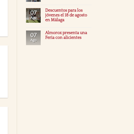
Descuentos para los
07
jóvenes el 18 de agosto
Ago
en Málaga
Almorox presenta una
07
Feria con alicientes
Ago