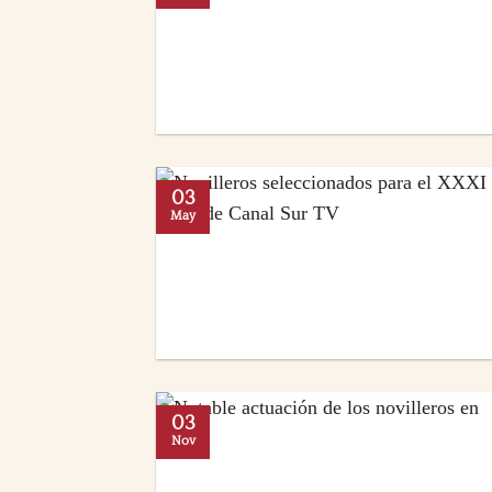
03
May
03
Nov