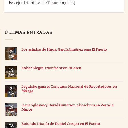
Festejos triunfales de Tenancingo, [...]
ÚLTIMAS ENTRADAS
Los astados de Hnos. García Jiménez para El Puerto
09
Ago
Rober Alegre, triunfador en Huesca
09
Ago
Leguiche gana el Concurso Nacional de Recortadores en
09
Málaga
Ago
Jesús Yglesias y David Gutiérrez, a hombros en Zarza la
09
Mayor
Ago
Rotundo triunfo de Daniel Crespo en El Puerto
08