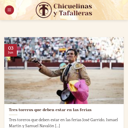
Saltar
al
contenido
03
Jun
Tres toreros que deben estar en las ferias
Tres toreros que deben estar en las ferias José Garrido, Ismael
Martín y Samuel Navalón [...]