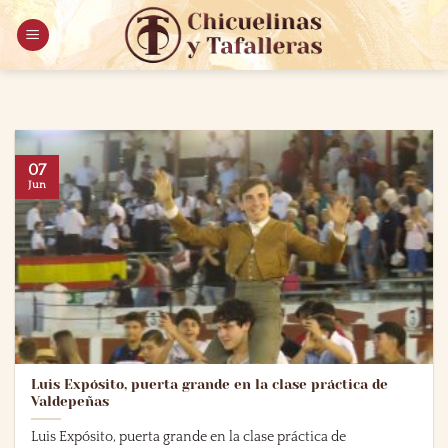
Saltar
al
contenido
07
Jun
Luis Expósito, puerta grande en la clase práctica de
Valdepeñas
Luis Expósito, puerta grande en la clase práctica de