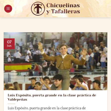
Saltar
al
contenido
07
Jun
Luis Expósito, puerta grande en la clase práctica de
Valdepeñas
Luis Expósito, puerta grande en la clase práctica de