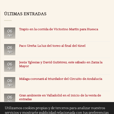
ÚLTIMAS ENTRADAS
Trapío en la corrida de Victorino Martín para Huesca
06
Ago
Paco Ureña: La luz del toreo al final del túnel
06
Ago
Jesús Yglesias y David Gutiérrez, este sábado en Zarza la
06
Mayor
Ago
Málaga coronará al triunfador del Circuito de Andalucía
06
Ago
Gran ambiente en Valladolid en el inicio de la venta de
06
entradas
Ago
Utilizamos cookies propias y de terceros para analizar nuestros
servicios y mostrarte publicidad relacionada con tus preferencias