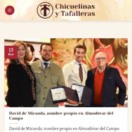
Saltar
al
contenido
13
Nov
David de Miranda, nombre propio en Almodóvar del
Campo
David de Miranda, nombre propio en Almodóvar del Campo