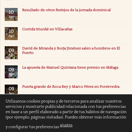
Resultado de otros festejos de la jornada dominical
10
Ago
Corrida triunfal en Villacañas
10
Ago
David de Miranda y Borja Jiménez salen a hombros en El
09
Puerto
Ago
La apuesta de Manuel Quintana tiene premio en Málaga
09
Ago
Puerta grande de Roca Rey y Marco Pérez en Pontevedra
09
Ago
Utilizamos cookies propias y de terceros para analizar nuestros
servicios y mostrarte publicidad relacionada con tus preferencias
en base a un perfil elaborado a partir de tus hábitos de navegación
(por ejemplo, páginas visitadas). Puedes obtener más información
ajustes
y configurar tus preferencias
.
INICIO
POLÍTICA DE COOKIES
POLITICA DE PRIVACIDAD