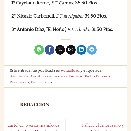
1º Cayetano Romo
,
E.T. Camas;
35,50 Ptos.
2º Nicasio Carbonell
,
E.T. la Algaba;
34,50 Ptos.
3º Antonio Díaz, “El Ñoño”
,
E.T. Úbeda;
31,50 Ptos.
Esta entrada fue publicada en
Actualidad
y etiquetada
Asociación Andaluza de Escuelas Taurinas "Pedro Romero"
,
Becerradas
,
Emilio Trigo
.
REDACCIÓN
Cartel de jóvenes matadores
Fallece el empresario y