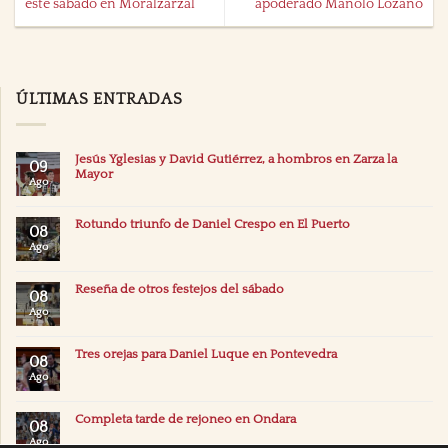
este sábado en Moralzarzal
apoderado Manolo Lozano
ÚLTIMAS ENTRADAS
Jesús Yglesias y David Gutiérrez, a hombros en Zarza la
09
Mayor
Ago
Rotundo triunfo de Daniel Crespo en El Puerto
08
Ago
Reseña de otros festejos del sábado
08
Ago
Tres orejas para Daniel Luque en Pontevedra
08
Ago
Completa tarde de rejoneo en Ondara
08
Ago