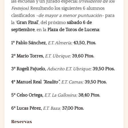
las escuelas y un jurado especial
(Presidente de los
Festejos)
. Resultando los siguientes 6 alumnos
clasificados
-de mayor a menor puntuación-
para
la ‘
Gran Final’
,
del próximo
sábado
6 de
septiembre
, en la
Plaza de Toros de Lucena
:
1º Pablo Sánchez,
E.T. Almería;
43,50, Ptos.
2º Mario Torres,
E.T. Ubrique;
39,60 Ptos.
3º Rogeli Pajuelo,
Adscrito E.T. Ubrique;
39,50 Ptos.
4º Manuel Real
“Realito”
,
E.T. Camas;
39,50 Ptos.
5º Celso Ortega
,
E.T. La Gallosina;
38,40 Ptos.
6º Lucas Pérez,
E.T. Baza;
37,00 Ptos.
Reservas