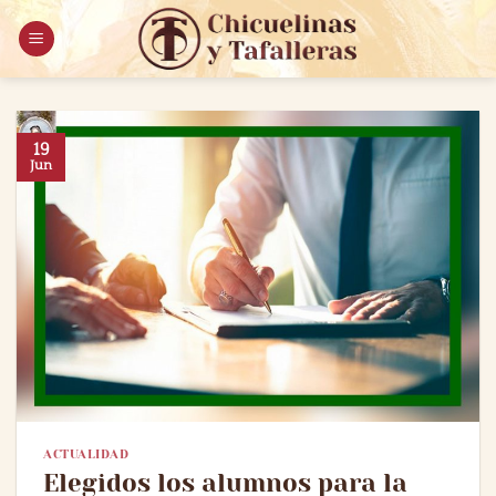
Saltar
al
contenido
19
Jun
ACTUALIDAD
Elegidos los alumnos para la