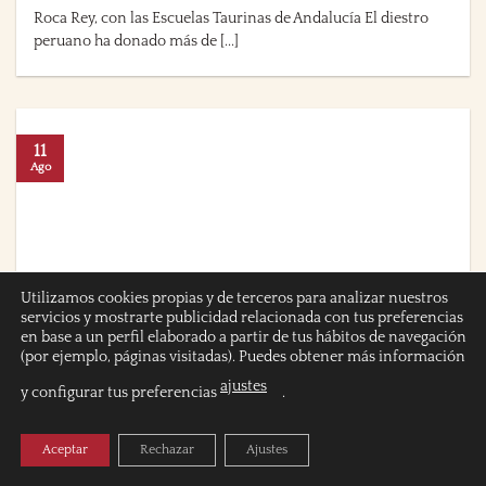
Roca Rey, con las Escuelas Taurinas de Andalucía El diestro
peruano ha donado más de [...]
11
Ago
Utilizamos cookies propias y de terceros para analizar nuestros
servicios y mostrarte publicidad relacionada con tus preferencias
en base a un perfil elaborado a partir de tus hábitos de navegación
(por ejemplo, páginas visitadas). Puedes obtener más información
Doble puerta grande en Almonaster la Real
ajustes
y configurar tus preferencias
.
Doble puerta grande en Almonaster la Real Manuel
Domínguez y David Gutiérrez resultaron triunfadores de [...]
Aceptar
Rechazar
Ajustes