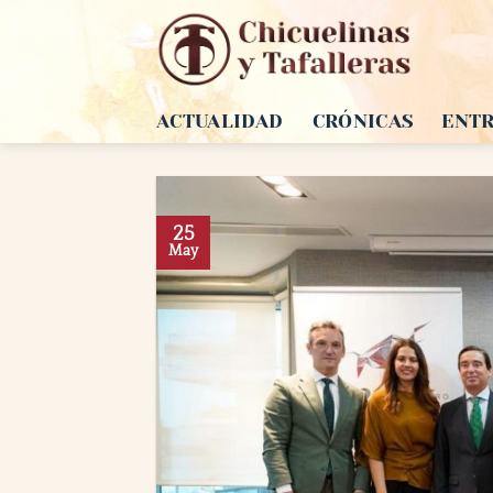
Saltar
al
contenido
ACTUALIDAD
CRÓNICAS
ENTR
25
May