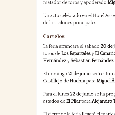
matador de toros y apoderado
Mig
Un acto celebrado en el Hotel Ass
de los salones principales.
Carteles
La feria arrancará el sábado
20 de 
toros de
Los Espartales
y
El Canari
Hernández
y
Sebastián Fernández
.
El domingo
21 de junio
será el turn
Castillejo de Huebra
para
Miguel Á
Para el lunes
22 de junio
se ha prog
astados de
El Pilar
para
Alejandro 
El cierre de la feria llegará el marte