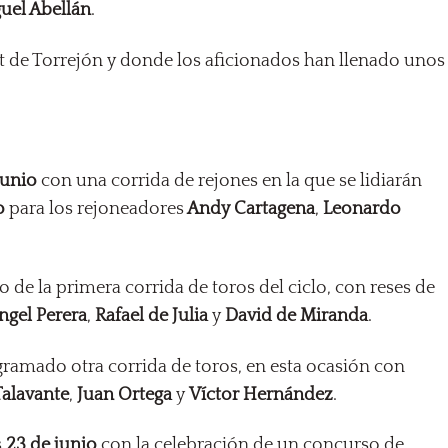
uel Abellán
.
et de Torrejón y donde los aficionados han llenado unos
junio
con una corrida de rejones en la que se lidiarán
o
para los rejoneadores
Andy Cartagena
,
Leonardo
o de la primera corrida de toros del ciclo, con reses de
ngel Perera
,
Rafael de Julia
y
David de Miranda
.
ramado otra corrida de toros, en esta ocasión con
Talavante
,
Juan Ortega
y
Víctor Hernández
.
s
23 de junio
con la celebración de un concurso de