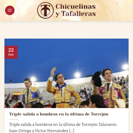
Saltar
al
contenido
22
Jun
Triple salida a hombros en la última de Torrejón
Triple salida a hombros en la última de Torrejón Talavante,
Juan Ortega y Víctor Hernández [...]