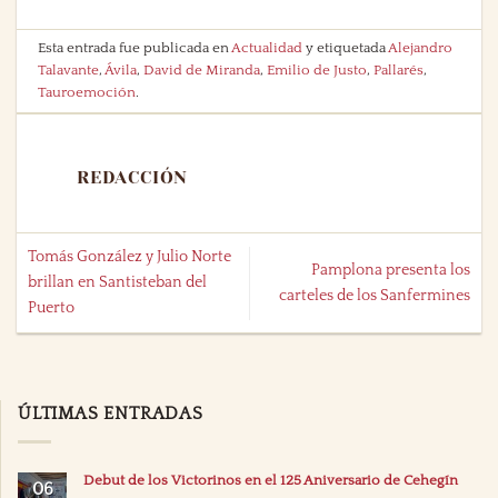
Esta entrada fue publicada en
Actualidad
y etiquetada
Alejandro
Talavante
,
Ávila
,
David de Miranda
,
Emilio de Justo
,
Pallarés
,
Tauroemoción
.
REDACCIÓN
Tomás González y Julio Norte
Pamplona presenta los
brillan en Santisteban del
carteles de los Sanfermines
Puerto
ÚLTIMAS ENTRADAS
Debut de los Victorinos en el 125 Aniversario de Cehegín
06