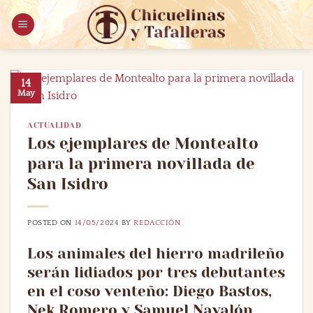
Saltar
al
contenido
14
May
ACTUALIDAD
Los ejemplares de Montealto
para la primera novillada de
San Isidro
POSTED ON
14/05/2024
BY
REDACCIÓN
Los animales del hierro madrileño
serán lidiados por tres debutantes
en el coso venteño: Diego Bastos,
Nek Romero y Samuel Navalón