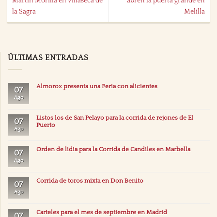
Martín Morilla en Villaseca de
abren la puerta grande en
la Sagra
Melilla
ÚLTIMAS ENTRADAS
Almorox presenta una Feria con alicientes
07
Ago
Listos los de San Pelayo para la corrida de rejones de El
07
Puerto
Ago
Orden de lidia para la Corrida de Candiles en Marbella
07
Ago
Corrida de toros mixta en Don Benito
07
Ago
Carteles para el mes de septiembre en Madrid
07