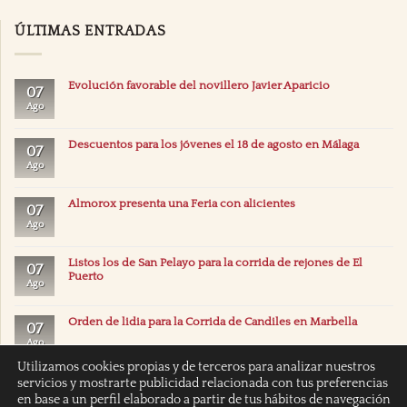
ÚLTIMAS ENTRADAS
Evolución favorable del novillero Javier Aparicio
07
Ago
Descuentos para los jóvenes el 18 de agosto en Málaga
07
Ago
Almorox presenta una Feria con alicientes
07
Ago
Listos los de San Pelayo para la corrida de rejones de El
07
Puerto
Ago
Orden de lidia para la Corrida de Candiles en Marbella
07
Ago
Utilizamos cookies propias y de terceros para analizar nuestros
servicios y mostrarte publicidad relacionada con tus preferencias
en base a un perfil elaborado a partir de tus hábitos de navegación