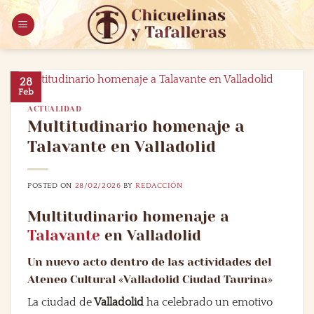
Saltar
al
contenido
28
Feb
ACTUALIDAD
Multitudinario homenaje a
Talavante en Valladolid
POSTED ON
28/02/2026
BY
REDACCIÓN
Multitudinario homenaje a
Talavante
en Valladolid
Un nuevo acto dentro de las actividades del
Ateneo Cultural «Valladolid Ciudad Taurina»
La ciudad de
Valladolid
ha celebrado un emotivo