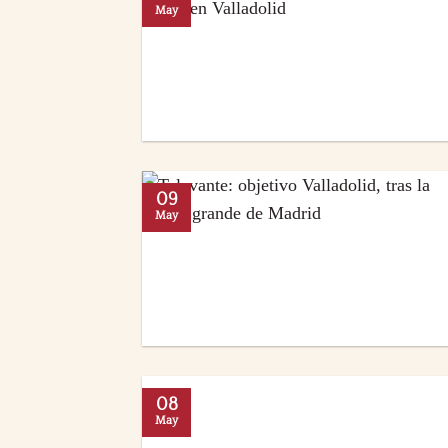
May
09
May
08
May