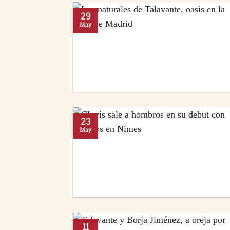
29
May
23
May
11