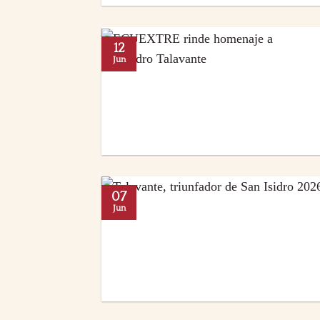
12
Jun
07
Jun