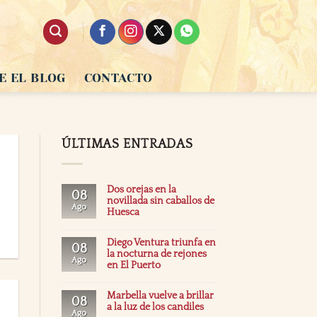
E EL BLOG
CONTACTO
ÚLTIMAS ENTRADAS
Dos orejas en la
08
novillada sin caballos de
Ago
Huesca
Diego Ventura triunfa en
08
la nocturna de rejones
Ago
en El Puerto
Marbella vuelve a brillar
08
a la luz de los candiles
Ago