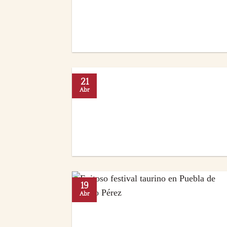
21
Abr
19
Abr