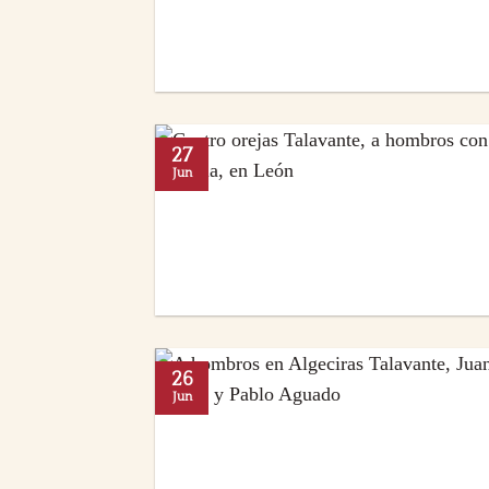
27
Jun
26
Jun