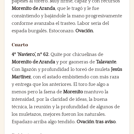
papeles al torero. Muy firme, capaz y con recursos
Morenito de Aranda
, que le tragó y le fue
consintiendo y bajándole la mano progresivamente
conforme avanzaba el trasteo. Labor seria del
espada burgalés. Estoconazo.
Ovación
.
Cuarto
4º ‘Naviero’, nº 62
. Quite por chicuelinas de
Morenito de Aranda
y por gaoneras de
Talavante
.
Con ligazón y profundidad lo toreó de muleta
Jesús
Martínez
, con el astado embistiendo con más raza
y entrega que los anteriores. El toro fue algo a
menos pero la faena de
Morenito
mantuvo la
intensidad, por la claridad de ideas, la buena
técnica, la reunión y la profundidad de algunos de
los muletazos, mejores fueron los naturales.
Espadazo arriba algo tendido.
Ovación tras aviso
.