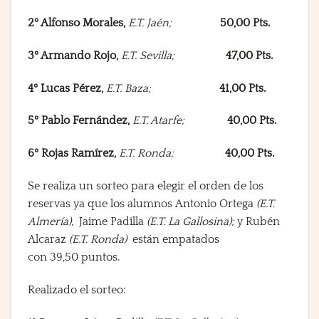
2º Alfonso Morales,
E.T. Jaén;
50,00 Pts.
3º Armando Rojo,
E.T. Sevilla;
47,00 Pts.
4º Lucas Pérez,
E.T. Baza;
41,00 Pts.
5º Pablo Fernández,
E.T. Atarfe;
40,00 Pts.
6º Rojas Ramírez,
E.T. Ronda;
40,00 Pts.
Se realiza
un sorteo
para elegir el
orden de los
reservas
ya que los alumnos
Antonio Ortega
(E.T.
Almería),
Jaime Padilla
(E.T. La Gallosina);
y
Rubén
Alcaraz
(E.T. Ronda)
están empatados
con
39,50
puntos.
Realizado el sorteo
: