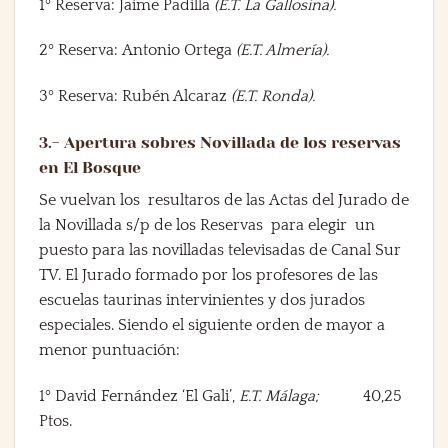
1º
Reserva:
Jaime Padilla
(E.T. La Gallosina).
2º
Reserva:
Antonio Ortega
(E.T. Almería).
3º
Reserva:
Rubén Alcaraz
(E.T. Ronda).
3.- Apertura sobres Novillada de los reservas
en El Bosque
Se vuelvan los resultaros de las
Actas del Jurado de
la Novillada s/p de los Reservas
para elegir un
puesto para las novilladas televisadas de
Canal Sur
TV.
El Jurado formado por los profesores de las
escuelas taurinas intervinientes y dos jurados
especiales. Siendo el siguiente orden de mayor a
menor puntuación:
1º David Fernández ‘El Gali’
,
E.T. Málaga;
40,25
Ptos.