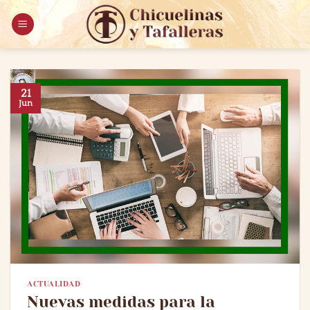
Saltar
al
contenido
21
Jun
ACTUALIDAD
Nuevas medidas para la