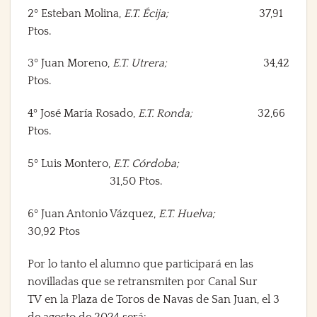
2º Esteban Molina
,
E.T. Écija;
37,91
Ptos.
3º Juan Moreno,
E.T. Utrera;
34,42
Ptos.
4º José María Rosado
,
E.T. Ronda;
32,66
Ptos.
5º Luis Montero,
E.T. Córdoba;
31,50 Ptos.
6º Juan Antonio Vázquez,
E.T. Huelva;
30,92 Ptos
Por lo tanto el alumno que participará en las
novilladas que se retransmiten por
Canal Sur
TV
en la
Plaza de Toros de Navas de San Juan
, el
3
de agosto
de 2024 será: