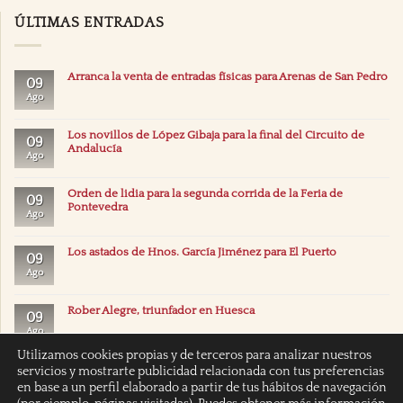
ÚLTIMAS ENTRADAS
Arranca la venta de entradas físicas para Arenas de San Pedro
09
Ago
Los novillos de López Gibaja para la final del Circuito de
09
Andalucía
Ago
Orden de lidia para la segunda corrida de la Feria de
09
Pontevedra
Ago
Los astados de Hnos. García Jiménez para El Puerto
09
Ago
Rober Alegre, triunfador en Huesca
09
Ago
Utilizamos cookies propias y de terceros para analizar nuestros
servicios y mostrarte publicidad relacionada con tus preferencias
en base a un perfil elaborado a partir de tus hábitos de navegación