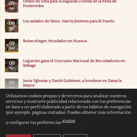
Orden de lidia para la segunda corrida de la Feria de
09
Pontevedra
Ago
Los astados de Hnos. García Jiménez para El Puerto
09
Ago
Rober Alegre, triunfador en Huesca
09
Ago
Leguiche gana el Concurso Nacional de Recortadores en
09
Málaga
Ago
Jesús Yglesias y David Gutiérrez, a hombros en Zarza la
09
Mayor
Ago
Utilizamos cookies propias y de terceros para analizar nuestros
servicios y mostrarte publicidad relacionada con tus preferencias
en base a un perfil elaborado a partir de tus hábitos de navegación
(por ejemplo, páginas visitadas). Puedes obtener más información
ajustes
y configurar tus preferencias
.
INICIO
POLÍTICA DE COOKIES
POLITICA DE PRIVACIDAD
AVISO LEGAL