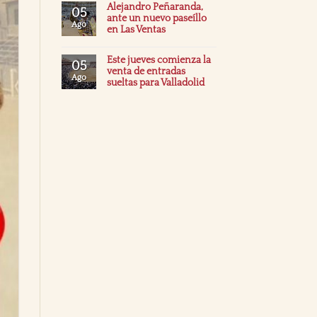
Alejandro Peñaranda,
05
ante un nuevo paseíllo
Ago
en Las Ventas
Este jueves comienza la
05
venta de entradas
Ago
sueltas para Valladolid