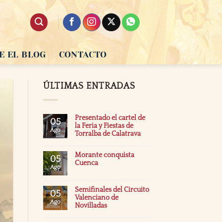
E EL BLOG
CONTACTO
ÚLTIMAS ENTRADAS
Presentado el cartel de
05
la Feria y Fiestas de
Ago
Torralba de Calatrava
Morante conquista
05
Cuenca
Ago
Semifinales del Circuito
05
Valenciano de
Ago
Novilladas