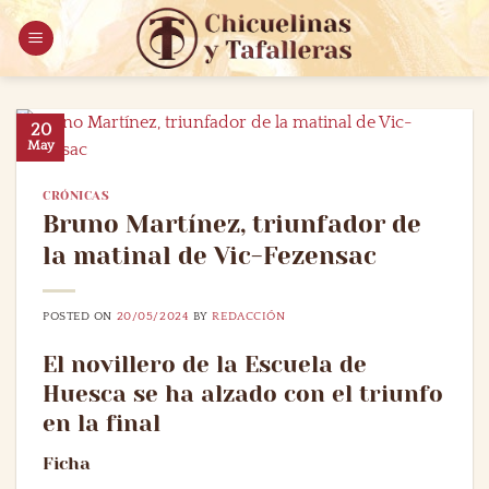
Saltar
al
contenido
20
May
CRÓNICAS
Bruno Martínez, triunfador de
la matinal de Vic-Fezensac
POSTED ON
20/05/2024
BY
REDACCIÓN
El novillero de la Escuela de
Huesca se ha alzado con el triunfo
en la final
Ficha