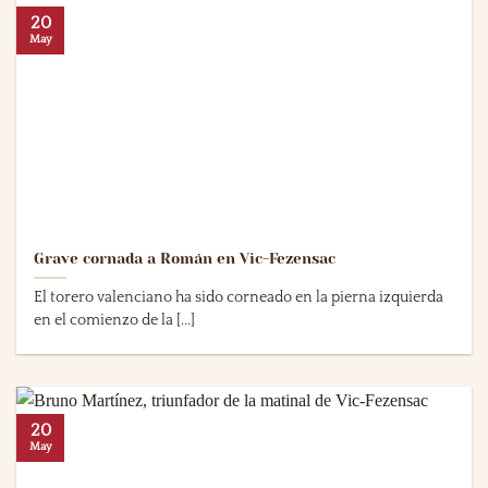
20
May
Grave cornada a Román en Vic-Fezensac
El torero valenciano ha sido corneado en la pierna izquierda
en el comienzo de la [...]
20
May