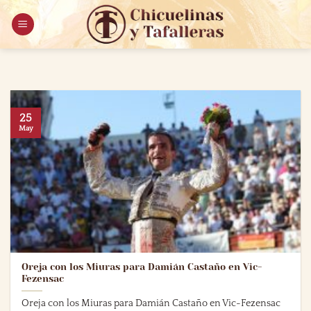
Saltar
al
contenido
25
May
Oreja con los Miuras para Damián Castaño en Vic-
Fezensac
Oreja con los Miuras para Damián Castaño en Vic-Fezensac