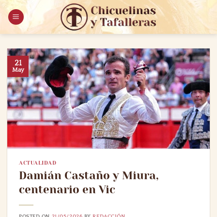
Saltar
al
contenido
21
May
ACTUALIDAD
Damián Castaño y Miura,
centenario en Vic
POSTED ON
21/05/2026
BY
REDACCIÓN