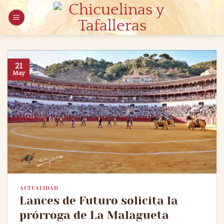
Saltar
al
contenido
21
May
ACTUALIDAD
Lances de Futuro solicita la
prórroga de La Malagueta