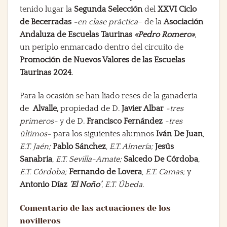
tenido lugar la
Segunda Selección
del
XXVI Ciclo
de Becerradas
-en clase práctica
– de la
Asociación
Andaluza de Escuelas Taurinas
«Pedro Romero»
,
un periplo enmarcado dentro del circuito de
Promoción de Nuevos Valores de las Escuelas
Taurinas 2024
.
Para la ocasión se han liado reses de la ganadería
de
Alvalle,
propiedad de D.
Javier Albar
-tres
primeros-
y de D.
Francisco Fernández
-tres
últimos-
para los siguientes alumnos
Iván De Juan
,
E.T. Jaén;
Pablo Sánchez
,
E.T. Almería;
Jesús
Sanabria
,
E.T. Sevilla-Amate;
Salcedo De Córdoba
,
E.T. Córdoba;
Fernando de Lovera
,
E.T. Camas;
y
Antonio Díaz
‘El Noño’
,
E.T. Úbeda.
Comentario de las actuaciones de los
novilleros