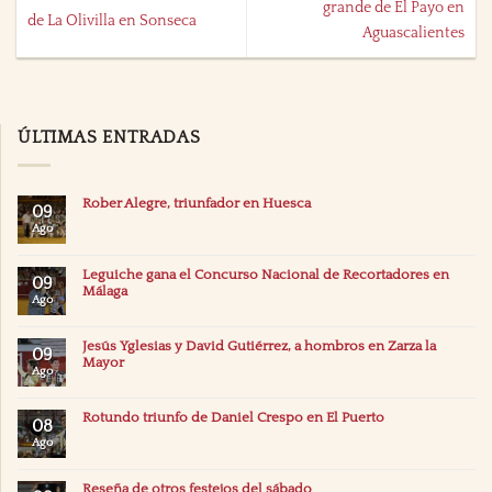
grande de El Payo en
de La Olivilla en Sonseca
Aguascalientes
ÚLTIMAS ENTRADAS
Rober Alegre, triunfador en Huesca
09
Ago
Leguiche gana el Concurso Nacional de Recortadores en
09
Málaga
Ago
Jesús Yglesias y David Gutiérrez, a hombros en Zarza la
09
Mayor
Ago
Rotundo triunfo de Daniel Crespo en El Puerto
08
Ago
Reseña de otros festejos del sábado