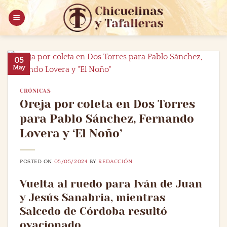
Saltar
al
contenido
05
May
CRÓNICAS
Oreja por coleta en Dos Torres
para Pablo Sánchez, Fernando
Lovera y ‘El Noño’
POSTED ON
05/05/2024
BY
REDACCIÓN
Vuelta al ruedo para Iván de Juan
y Jesús Sanabria, mientras
Salcedo de Córdoba resultó
ovacionado