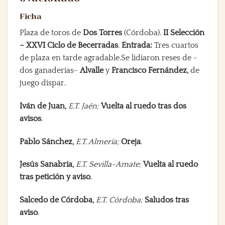
Ficha
Plaza de toros de
Dos Torres
(Córdoba).
II Selección
–
XXVI Ciclo de Becerradas
.
Entrada:
Tres cuartos
de plaza en tarde agradable.Se lidiaron reses de -
dos ganaderías-
Alvalle
y
Francisco Fernández,
de
juego dispar.
Iván de Juan,
E.T. Jaén;
Vuelta al ruedo tras dos
avisos
.
Pablo Sánchez,
E.T. Almería;
Oreja
.
Jesús Sanabria,
E.T. Sevilla-Amate;
Vuelta al ruedo
tras petición y aviso
.
Salcedo de Córdoba,
E.T. Córdoba;
Saludos tras
aviso
.