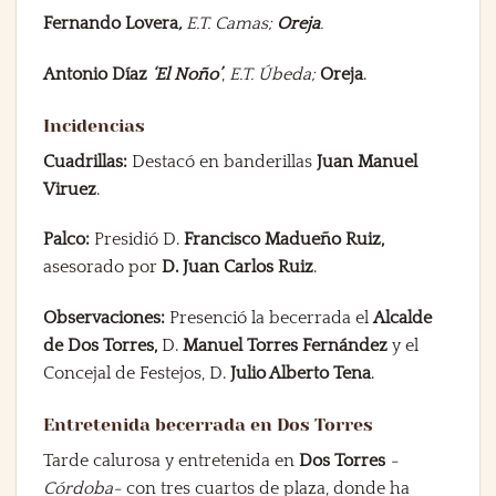
Fernando Lovera
,
E.T. Camas;
Oreja
.
Antonio Díaz
‘El Noño’
,
E.T. Úbeda;
Oreja
.
Incidencias
Cuadrillas:
Destacó en banderillas
Juan Manuel
Viruez
.
Palco:
Presidió D.
Francisco Madueño Ruiz,
asesorado por
D. Juan Carlos Ruiz
.
Observaciones:
Presenció la becerrada el
Alcalde
de Dos Torres,
D.
Manuel Torres Fernández
y el
Concejal de Festejos, D.
Julio Alberto Tena
.
Entretenida becerrada en Dos Torres
Tarde calurosa y entretenida en
Dos Torres
-
Córdoba-
con tres cuartos de plaza, donde ha