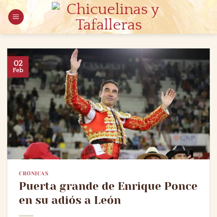
Saltar
al
contenido
02
Feb
CRÓNICAS
Puerta grande de Enrique Ponce
en su adiós a León