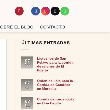
OBRE EL BLOG
CONTACTO
ÚLTIMAS ENTRADAS
Listos los de San
07
Pelayo para la corrida
Ago
de rejones de El
Puerto
Orden de lidia para la
07
Corrida de Candiles
Ago
en Marbella
Corrida de toros mixta
07
en Don Benito
Ago