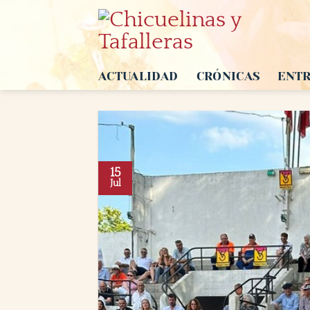
Saltar
al
contenido
ACTUALIDAD
CRÓNICAS
ENTR
15
Jul