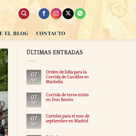
E EL BLOG
CONTACTO
ÚLTIMAS ENTRADAS
Orden de lidia para la
07
Corrida de Candiles en
Ago
Marbella
Corrida de toros mixta
07
en Don Benito
Ago
Carteles para el mes de
07
septiembre en Madrid
Ago