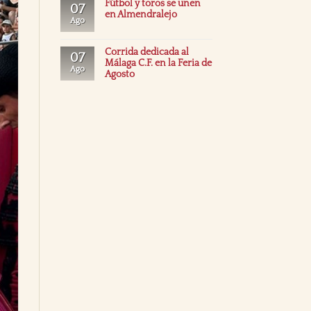
Fútbol y toros se unen
07
en Almendralejo
Ago
Corrida dedicada al
07
Málaga C.F. en la Feria de
Ago
Agosto