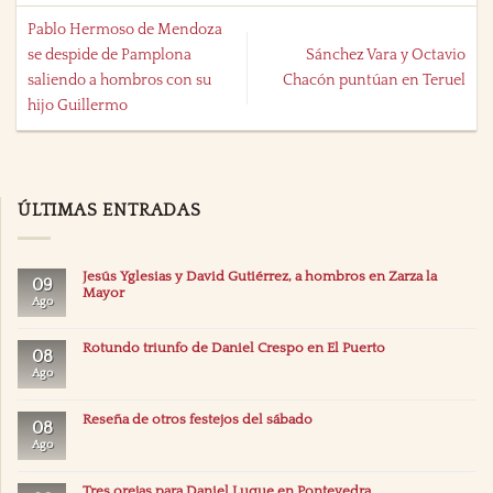
Pablo Hermoso de Mendoza
se despide de Pamplona
Sánchez Vara y Octavio
saliendo a hombros con su
Chacón puntúan en Teruel
hijo Guillermo
ÚLTIMAS ENTRADAS
Jesús Yglesias y David Gutiérrez, a hombros en Zarza la
09
Mayor
Ago
Rotundo triunfo de Daniel Crespo en El Puerto
08
Ago
Reseña de otros festejos del sábado
08
Ago
Tres orejas para Daniel Luque en Pontevedra