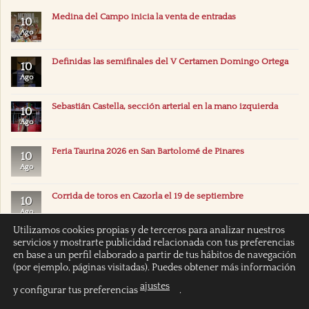
Medina del Campo inicia la venta de entradas
10
Ago
Definidas las semifinales del V Certamen Domingo Ortega
10
Ago
Sebastián Castella, sección arterial en la mano izquierda
10
Ago
Feria Taurina 2026 en San Bartolomé de Pinares
10
Ago
Corrida de toros en Cazorla el 19 de septiembre
10
Ago
Utilizamos cookies propias y de terceros para analizar nuestros
servicios y mostrarte publicidad relacionada con tus preferencias
en base a un perfil elaborado a partir de tus hábitos de navegación
(por ejemplo, páginas visitadas). Puedes obtener más información
ajustes
y configurar tus preferencias
.
INICIO
POLÍTICA DE COOKIES
POLITICA DE PRIVACIDAD