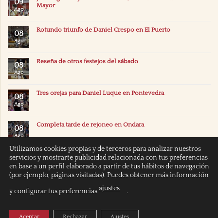
09
Mayor
Ago
Rotundo triunfo de Daniel Crespo en El Puerto
08
Ago
Reseña de otros festejos del sábado
08
Ago
Tres orejas para Daniel Luque en Pontevedra
08
Ago
Completa tarde de rejoneo en Ondara
08
Ago
Utilizamos cookies propias y de terceros para analizar nuestros
servicios y mostrarte publicidad relacionada con tus preferencias
en base a un perfil elaborado a partir de tus hábitos de navegación
(por ejemplo, páginas visitadas). Puedes obtener más información
ajustes
y configurar tus preferencias
.
INICIO
POLÍTICA DE COOKIES
POLITICA DE PRIVACIDAD
AVISO LEGAL
Aceptar
Rechazar
Ajustes