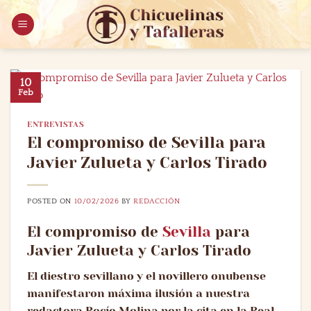
Saltar
al
contenido
10
Feb
ENTREVISTAS
El compromiso de Sevilla para
Javier Zulueta y Carlos Tirado
POSTED ON
10/02/2026
BY
REDACCIÓN
El compromiso de
Sevilla
para
Javier Zulueta y Carlos Tirado
El diestro sevillano y el novillero onubense
manifestaron máxima ilusión a nuestra
redactora Rocío Molina por la cita en la Real